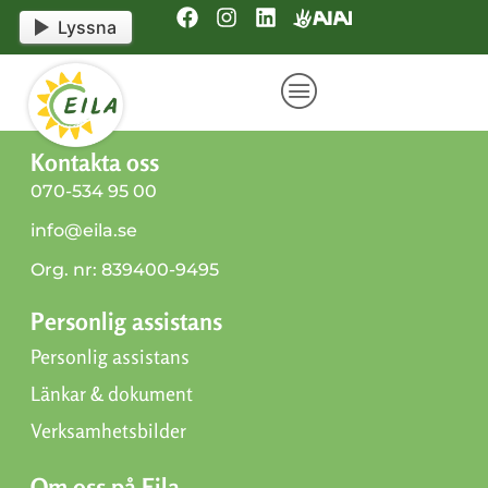
content
Lyssna
Kontakta oss
070-534 95 00
info@eila.se
Org. nr: 839400-9495
Personlig assistans
Personlig assistans
Länkar & dokument
Verksamhetsbilder
Om oss på Eila